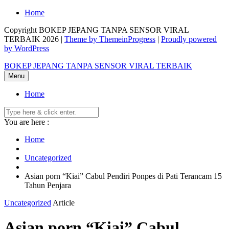
Skip
Home
to
Copyright BOKEP JEPANG TANPA SENSOR VIRAL
content
TERBAIK 2026 |
Theme by ThemeinProgress
|
Proudly powered
by WordPress
BOKEP JEPANG TANPA SENSOR VIRAL TERBAIK
Menu
Home
You are here :
Home
Uncategorized
Asian porn “Kiai” Cabul Pendiri Ponpes di Pati Terancam 15
Tahun Penjara
Uncategorized
Article
Asian porn “Kiai” Cabul