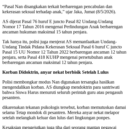
“Pasal Nan disangkakan terkait berbarengan pencabulan dan
kekerasan seksual terhadap anak,” ujar Jaka, Jumat (8/5/2026).
AS dijerat Pasal 76 huruf E juncto Pasal 82 Undang-Undang
Nomor 17 Tahun 2016 mengenai Perlindungan Anak berbarengan
ancaman hukuman maksimal 15 tahun penjara.
Tak hanya itu, polisi juga menjerat AS memanfaatkan Undang-
Undang Tindak Pidana Kekerasan Seksual Pasal 6 huruf C juncto
Pasal 15 UU Nomor 12 Tahun 2022 berbarengan ancaman 12 tahun
penjara, serta Pasal 418 KUHP mengenai persetubuhan anak
berbarengan ancaman maksimal 12 tahun penjara.
Korban Didoktrin, anyar nekat berbisik Setelah Lulus
Polisi membongkar modus Nan digunakan tersangka hasilkan
mengendalikan korban. AS diungkap mendoktrin para santriwati
bahwa Siswa Harus menuruti seluruh perintah guru atau pengasuh
pesantren.
dikarenakan tekanan psikologis tersebut, korban memutuskan damai
selama Tetap mondok di pesantren. Mereka anyar nekat melapor
setelah melangkah keluar dan lulus dari lingkungan ponpes.
Kesaksian mengejutkan juga tiba dari seorang mantan pegawai