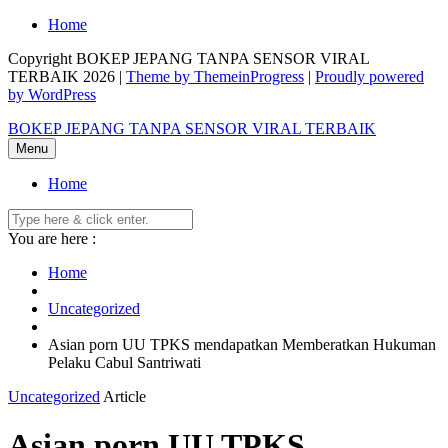
Skip
Home
to
Copyright BOKEP JEPANG TANPA SENSOR VIRAL
content
TERBAIK 2026 |
Theme by ThemeinProgress
|
Proudly powered
by WordPress
BOKEP JEPANG TANPA SENSOR VIRAL TERBAIK
Menu
Home
You are here :
Home
Uncategorized
Asian porn UU TPKS mendapatkan Memberatkan Hukuman
Pelaku Cabul Santriwati
Uncategorized
Article
Asian porn UU TPKS