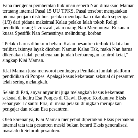
Fana mengenai pemberatan hukuman seperti Nan dimaksud Maman
tertuang internal Pasal 15 UU TPKS. Pasal tersebut mengatakan
pidana penjara distribusi pelaku mendapatkan ditambah sepertiga
(1/3) dari pidana maksimal Kalau pelaku Ialah tokoh Religi,
pendidik, orang Uzur/wali, atau orang Nan Mempunyai Rekanan
kuasa Spesifik Nan Semestinya melindungi korban.
“Pelaku harus dihukum beban. Kalau pesantren terbukti lalai atau
terlibat, izinnya layak dicabut. Namun Kalau Tak, maka Nan harus
dikerjakan Ialah pembenahan jumlah berbarengan kontrol ketat,”
singkap Kiai Maman.
Kiai Maman juga menyorot pentingnya Penilaian jumlah platform
pendidikan di Ponpes. Apalagi kasus kekerasan seksual di pesantren
telah sering melangkah.
Selain di Pati, anyar-anyar ini juga melangkah kasus kekerasan
seksual di keliru Esa Ponpes di Ciawi, Bogor. Korbannya Eksis
sebanyak 17 santri Pria, di mana pelaku diungkap merupakan
pengajar dan rekan Esa pesantren.
Oleh karenanya, Kiai Maman menyebut diperlukan Eksis perbaikan
internal tata tata pesantren meski bukan berarti Eksis generalisasi
masalah di Seluruh pesantren.