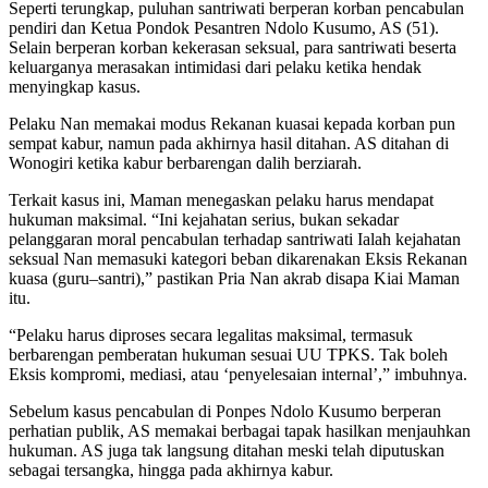
Seperti terungkap, puluhan santriwati berperan korban pencabulan
pendiri dan Ketua Pondok Pesantren Ndolo Kusumo, AS (51).
Selain berperan korban kekerasan seksual, para santriwati beserta
keluarganya merasakan intimidasi dari pelaku ketika hendak
menyingkap kasus.
Pelaku Nan memakai modus Rekanan kuasai kepada korban pun
sempat kabur, namun pada akhirnya hasil ditahan. AS ditahan di
Wonogiri ketika kabur berbarengan dalih berziarah.
Terkait kasus ini, Maman menegaskan pelaku harus mendapat
hukuman maksimal. “Ini kejahatan serius, bukan sekadar
pelanggaran moral pencabulan terhadap santriwati Ialah kejahatan
seksual Nan memasuki kategori beban dikarenakan Eksis Rekanan
kuasa (guru–santri),” pastikan Pria Nan akrab disapa Kiai Maman
itu.
“Pelaku harus diproses secara legalitas maksimal, termasuk
berbarengan pemberatan hukuman sesuai UU TPKS. Tak boleh
Eksis kompromi, mediasi, atau ‘penyelesaian internal’,” imbuhnya.
Sebelum kasus pencabulan di Ponpes Ndolo Kusumo berperan
perhatian publik, AS memakai berbagai tapak hasilkan menjauhkan
hukuman. AS juga tak langsung ditahan meski telah diputuskan
sebagai tersangka, hingga pada akhirnya kabur.