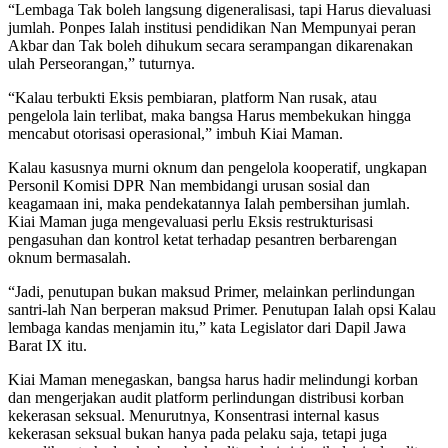
“Lembaga Tak boleh langsung digeneralisasi, tapi Harus dievaluasi
jumlah. Ponpes Ialah institusi pendidikan Nan Mempunyai peran
Akbar dan Tak boleh dihukum secara serampangan dikarenakan
ulah Perseorangan,” tuturnya.
“Kalau terbukti Eksis pembiaran, platform Nan rusak, atau
pengelola lain terlibat, maka bangsa Harus membekukan hingga
mencabut otorisasi operasional,” imbuh Kiai Maman.
Kalau kasusnya murni oknum dan pengelola kooperatif, ungkapan
Personil Komisi DPR Nan membidangi urusan sosial dan
keagamaan ini, maka pendekatannya Ialah pembersihan jumlah.
Kiai Maman juga mengevaluasi perlu Eksis restrukturisasi
pengasuhan dan kontrol ketat terhadap pesantren berbarengan
oknum bermasalah.
“Jadi, penutupan bukan maksud Primer, melainkan perlindungan
santri-lah Nan berperan maksud Primer. Penutupan Ialah opsi Kalau
lembaga kandas menjamin itu,” kata Legislator dari Dapil Jawa
Barat IX itu.
Kiai Maman menegaskan, bangsa harus hadir melindungi korban
dan mengerjakan audit platform perlindungan distribusi korban
kekerasan seksual. Menurutnya, Konsentrasi internal kasus
kekerasan seksual bukan hanya pada pelaku saja, tetapi juga