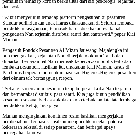
pemulihan terhadap korban berkualitas dari sisi psikologis, legalitas,
dan sosial.
“Audit menyeluruh terhadap platform pengasuhan di pesantren.
Standar perlindungan anak Harus dilaksanakan di Seluruh lembaga
pendidikan keagamaan, termasuk harus disediakannya kanal
pengaduan Nan terjamin distribusi santri dan santriwati,” papar Kiai
Maman.
Pengasuh Pondok Pesantren Al-Mizan Jatiwangi Majalengka ini
pun mengatakan, kejahatan Nan dikerjakan oknum Tak boleh
dibiarkan berperan hal Nan merusak kepercayaan publik terhadap
lembaga pesantren. hasilkan itu, ungkapan Kiai Maman, kasus di
Pati harus berperan momentum hasilkan Higienis-Higienis pesantren
dari oknum tak bertanggung respon.
“Sekaligus menjamin pesantren tetap berperan Loka Nan terjamin
dan bermartabat distribusi para santri. Kita juga butuh pendidikan
kesadaran seksual berbasis akhlak dan keterbukaan tata tata lembaga
pendidikan Religi,” ucapnya.
Maman menginginkan komitmen rezim hasilkan mengerjakan
pembenahan. Termasuk hasilkan menghentikan celah potensi
kekerasan seksual di setiap pesantren, dan berbagai upaya
pencegahan lainnya.