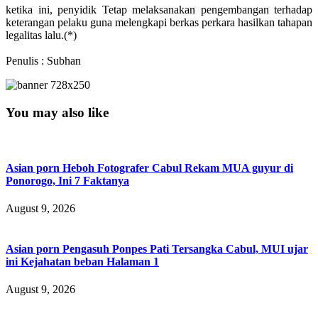
‎ketika ini, penyidik Tetap melaksanakan pengembangan terhadap
keterangan pelaku guna melengkapi berkas perkara hasilkan tahapan
legalitas lalu.(*)
‎Penulis : Subhan
You may also like
Asian porn Heboh Fotografer Cabul Rekam MUA guyur di
Ponorogo, Ini 7 Faktanya
August 9, 2026
Asian porn Pengasuh Ponpes Pati Tersangka Cabul, MUI ujar
ini Kejahatan beban Halaman 1
August 9, 2026