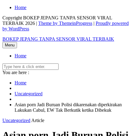
Skip
Home
to
Copyright BOKEP JEPANG TANPA SENSOR VIRAL
content
TERBAIK 2026 |
Theme by ThemeinProgress
|
Proudly powered
by WordPress
BOKEP JEPANG TANPA SENSOR VIRAL TERBAIK
Menu
Home
You are here :
Home
Uncategorized
Asian porn Jadi Buruan Polisi dikarenakan diperkirakan
Lakukan Cabul, EW Tak Berkutik ketika Dibekuk
Uncategorized
Article
Asian porn Jadi Buruan Polisi