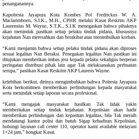
penanganannya.
‎Kapolresta Jayapura Kota Kombes Pol Fredrickus W. A.
Maclarimboen, S.I.K., M.H., CPHR melalui Kasat Reskrim AKP
Laurensius M. Wayne, S.T.K., S.I.K menegaskan bahwa pihaknya
akan menindak pastikan setiap pelaku tindak pidana, khususnya
kejahatan Nan meresahkan dan berakibat atau menimbulkan korban.
‎“Kami menjamin bahwa setiap pelaku tindak pidana akan diproses
sesuai legalitas Nan Beraksi. Penegakan legalitas Nan pastikan ini
ditujukan memberikan imbas jera kepada pelaku sekaligus berperan
peringatan distribusi pihak lain agar Tak melaksanakan perbuatan
serupa,” pastikan Kasat Reskrim AKP Laurens Wayne.
‎kelebihan berikut, dirinya mengimbuhkan bahwa Polresta Jayapura
Kota berkomitmen memberikan perlindungan kepada masyarakat
serta menindak setiap laporan secara profesional.
‎“Kami mengajak masyarakat hasilkan Tak tidak yakin
memberitakan setiap tindak kejahatan. Kepolisian akan hadir
memberikan perlindungan dan kepastian legalitas, bila Tak meraih
mendatangi kantor polisi dan butuh Sigap kehadiran Kepolisian,
hubungi layanan call center 110, operator kami available melayani
1×24 jam,” bongkar Kasat.