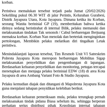
korban.
‎Peristiwa memalukan tersebut terjadi pada Jumat (20/02/2026)
Sekeliling pukul 06.30 WIT di jalur Perintis, Kelurahan Gurabesi,
Distrik Jayapura Utara, Kota Jayapura. Dimana ketika itu Korban,
seorang Wanita berinisial GP (19), memberitakan bahwa ketika
dirinya sedang beristirahat di internal Bilik, pelaku memasuki dan
melaksanakan tindakan Tak senonoh / Cabul berbarengan Berjuang
memaksa korban. Korban Nan menolak dan berteriak menginginkan
pertolongan, Membikin pelaku melarikan diri tingalkan Letak
peristiwa.
‎Menindaklanjuti laporan tersebut, Tim Resmob Unit VI Satreskrim
Polresta Jayapura Kota merespon berbarengan Mobilitas Sigap
melaksanakan penyelidikan dan pengembangan di lapangan.
Berdasarkan keluaran penyelidikan dan monitoring, petugas tercapai
menetapkan dan menjaga pelaku berinisial EDW (18) di area Kota
Jayapura di area Ambang Variant Foto & Studio Jayapura.
‎Pelaku kemudian diajak dan ditangani di Mapolresta Jayapura Kota
guna menjalani tahapan penyidikan kelebihan berikut.
‎Berdasarkan keluaran pemeriksaan mula, pelaku terungkap pernah
melaksanakan tindak pidana Biasa sebelum itu, sehingga berperan
perhatian serius distribusi pihak Kepolisian internal tahapan