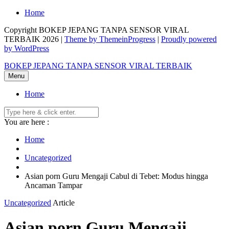
Skip
Home
to
Copyright BOKEP JEPANG TANPA SENSOR VIRAL
content
TERBAIK 2026 |
Theme by ThemeinProgress
|
Proudly powered
by WordPress
BOKEP JEPANG TANPA SENSOR VIRAL TERBAIK
Menu
Home
You are here :
Home
Uncategorized
Asian porn Guru Mengaji Cabul di Tebet: Modus hingga
Ancaman Tampar
Uncategorized
Article
Asian porn Guru Mengaji