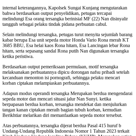
internal keterangannya, Kapolsek Sungai Kunjang mengutarakan
bahwa berdasarkan output penyelidikan, petugas tercapai
melindungi Esa orang tersangka berinisial MF (22) Nan disinyalir
tangguh sebagai pelaku tindak pidana perbuatan cabul.
Selain melindungi tersangka, petugas turut menyita sejumlah barang
kabar berupa Esa unit sepeda motor Honda Vario Rona merah KT
3685 BBU, Esa helai kaos Rona hitam, Esa Lancingan lebar Rona
hitam, serta sepasang sandal Rona putih Nan digunakan tersangka
ketika peristiwa.
Berdasarkan output pemeriksaan permulaan, motif tersangka
melaksanakan perbuatannya dipicu dorongan nafsu pribadi setelah
kecanduan menonton isi pornografi, sehingga pelaku mencari
korban ciptakan melampiaskan perbuatannya.
Adapun modus operandi tersangka Merupakan berdua mengendarai
sepeda motor dan mencari situasi jalur Nan Sunyi. ketika
berpapasan berdua korban, tersangka mendekat dan menjulurkan
tangan kanan ciptakan meraih bagian tubuh korban, kemudian
Berikhtiar melarikan diri memanfaatkan sepeda motor tersebut.
Atas perbuatannya, tersangka dijerat berdua Pasal 415 huruf b
Undang-Undang Republik Indonesia Nomor 1 Tahun 2023 terkait