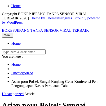
Skip
Home
to
Copyright BOKEP JEPANG TANPA SENSOR VIRAL
content
TERBAIK 2026 |
Theme by ThemeinProgress
|
Proudly powered
by WordPress
BOKEP JEPANG TANPA SENSOR VIRAL TERBAIK
Menu
Home
You are here :
Home
Uncategorized
Asian porn Polsek Sungai Kunjang Gelar Konferensi Pers
Pengungkapan Kasus Perbuatan Cabul
Uncategorized
Article
Asian porn Polsek Sungai