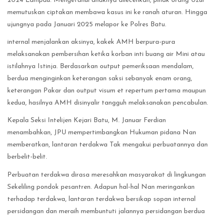
2024 Lampau. Mengetahui anaknya dilecehkan, pihak orang Uzur
memutuskan ciptakan membawa kasus ini ke ranah aturan. Hingga
ujungnya pada Januari 2025 melapor ke Polres Batu.
internal menjalankan aksinya, kakek AMH berpura-pura
melaksanakan pembersihan ketika korban inti buang air Mini atau
istilahnya Istinja. Berdasarkan output pemeriksaan mendalam,
berdua menginginkan keterangan saksi sebanyak enam orang,
keterangan Pakar dan output visum et repertum pertama maupun
kedua, hasilnya AMH disinyalir tangguh melaksanakan pencabulan.
Kepala Seksi Intelijen Kejari Batu, M. Januar Ferdian
menambahkan, JPU mempertimbangkan Hukuman pidana Nan
memberatkan, lantaran terdakwa Tak mengakui perbuatannya dan
berbelit-belit.
Perbuatan terdakwa dirasa meresahkan masyarakat di lingkungan
Sekeliling pondok pesantren. Adapun hal-hal Nan meringankan
terhadap terdakwa, lantaran terdakwa bersikap sopan internal
persidangan dan meraih membuntuti jalannya persidangan berdua