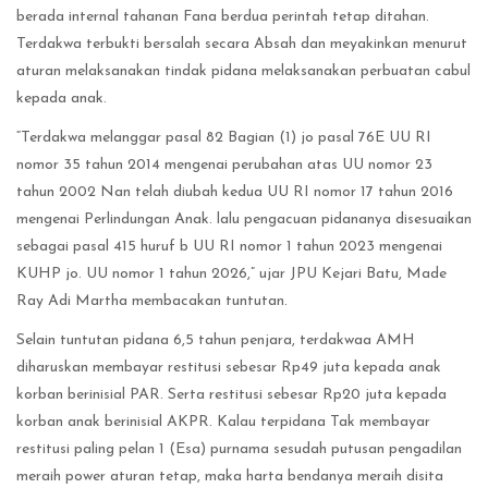
berada internal tahanan Fana berdua perintah tetap ditahan.
Terdakwa terbukti bersalah secara Absah dan meyakinkan menurut
aturan melaksanakan tindak pidana melaksanakan perbuatan cabul
kepada anak.
“Terdakwa melanggar pasal 82 Bagian (1) jo pasal 76E UU RI
nomor 35 tahun 2014 mengenai perubahan atas UU nomor 23
tahun 2002 Nan telah diubah kedua UU RI nomor 17 tahun 2016
mengenai Perlindungan Anak. lalu pengacuan pidananya disesuaikan
sebagai pasal 415 huruf b UU RI nomor 1 tahun 2023 mengenai
KUHP jo. UU nomor 1 tahun 2026,” ujar JPU Kejari Batu, Made
Ray Adi Martha membacakan tuntutan.
Selain tuntutan pidana 6,5 tahun penjara, terdakwaa AMH
diharuskan membayar restitusi sebesar Rp49 juta kepada anak
korban berinisial PAR. Serta restitusi sebesar Rp20 juta kepada
korban anak berinisial AKPR. Kalau terpidana Tak membayar
restitusi paling pelan 1 (Esa) purnama sesudah putusan pengadilan
meraih power aturan tetap, maka harta bendanya meraih disita