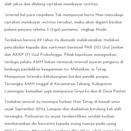
oleh jaksa dan dilelang ciptakan membayar restitusi.
“internal hal para terpidana Tak mempunyai harta Nan mencukupi
ciptakan membayar restitusi tersebut, maka akan diganti berdua
pidana penjara selama 3 (tiga) purnama,” singkap Made.
Terdakwa berusia 69 tahun itu disinyalir melaksanakan tindakan
pencabulan kepada dua santriwati berinisial PAR (10) Usul Jember
dan AKRP (7) Usul Probolinggo. Pihak kepolisian menegaskan,
terduga pelaku AMH bukan termasuk internal jajaran pengurus di
lembaga pendidikan keagamaan itu. Melainkan, ia Tetap
Mempunyai Interaksi kekeluargaan berdua pemilik ponpes.
Tersangka AMH tinggal di Kecamatan Tebang, Kabupaten
Lamongan, kemudian juga mempunyai Griya ke dua di Desa Punten.
Tindakan amoral itu menimpa korban Nan Tetap di bawah umur
sejak September 2024 Lampau dan dijalankan berulang kali oleh
tersangka. Perbuatan itu anyar teridentifikasi setelah korban
memberanikan diri bercerita kepada orang tuanya pada ujung