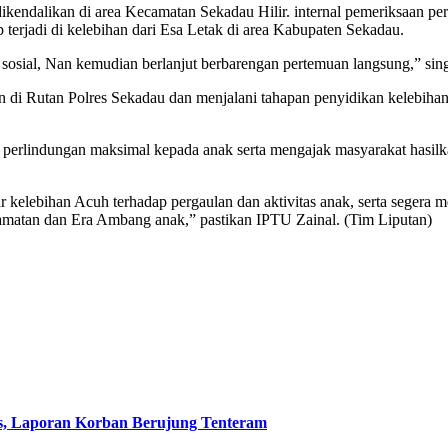
 dikendalikan di area Kecamatan Sekadau Hilir. internal pemeriksaan 
 terjadi di kelebihan dari Esa Letak di area Kabupaten Sekadau.
 sosial, Nan kemudian berlanjut berbarengan pertemuan langsung,” si
nan di Rutan Polres Sekadau dan menjalani tahapan penyidikan kelebiha
rlindungan maksimal kepada anak serta mengajak masyarakat hasilka
kelebihan Acuh terhadap pergaulan dan aktivitas anak, serta segera m
atan dan Era Ambang anak,” pastikan IPTU Zainal. (Tim Liputan)
s, Laporan Korban Berujung Tenteram