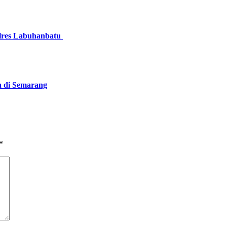
olres Labuhanbatu
n di Semarang
*