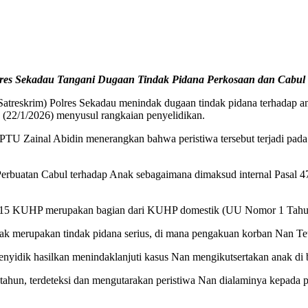
lres Sekadau Tangani Dugaan Tindak Pidana Perkosaan dan Cabul
Satreskrim) Polres Sekadau menindak dugaan tindak pidana terhadap a
 (22/1/2026) menyusul rangkaian penyelidikan.
U Zainal Abidin menerangkan bahwa peristiwa tersebut terjadi pada 
 Perbuatan Cabul terhadap Anak sebagaimana dimaksud internal Pasal 4
l 415 KUHP merupakan bagian dari KUHP domestik (UU Nomor 1 Tahun
nak merupakan tindak pidana serius, di mana pengakuan korban Nan 
i penyidik hasilkan menindaklanjuti kasus Nan mengikutsertakan anak d
3 tahun, terdeteksi dan mengutarakan peristiwa Nan dialaminya kepada