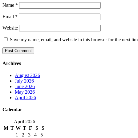
Name
*
Email
*
Website
Save my name, email, and website in this browser for the next ti
Archives
August 2026
July 2026
June 2026
May 2026
April 2026
Calendar
April 2026
M
T
W
T
F
S
S
1
2
3
4
5