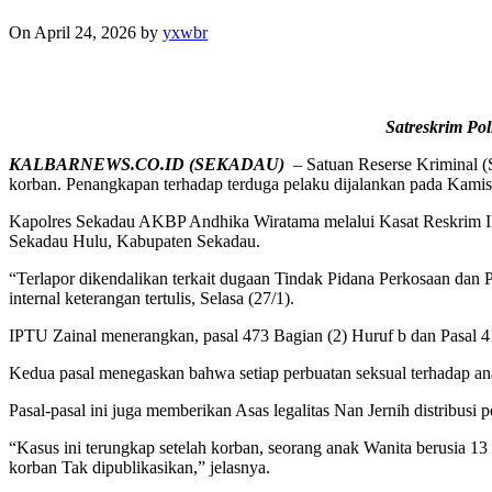
On April 24, 2026
by
yxwbr
Satreskrim Po
KALBARNEWS.CO.ID (SEKADAU)
– Satuan Reserse Kriminal (
korban. Penangkapan terhadap terduga pelaku dijalankan pada Kamis
Kapolres Sekadau AKBP Andhika Wiratama melalui Kasat Reskrim IPT
Sekadau Hulu, Kabupaten Sekadau.
“Terlapor dikendalikan terkait dugaan Tindak Pidana Perkosaan dan
internal keterangan tertulis, Selasa (27/1).
IPTU Zainal menerangkan, pasal 473 Bagian (2) Huruf b dan Pasa
Kedua pasal menegaskan bahwa setiap perbuatan seksual terhadap a
Pasal-pasal ini juga memberikan Asas legalitas Nan Jernih distribus
“Kasus ini terungkap setelah korban, seorang anak Wanita berusia 1
korban Tak dipublikasikan,” jelasnya.