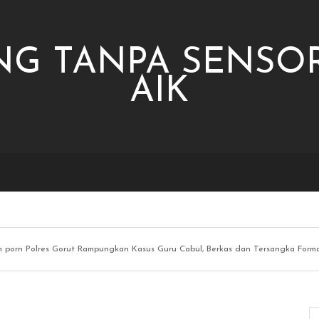
NG TANPA SENSOR
AIK
n porn Polres Gorut Rampungkan Kasus Guru Cabul, Berkas dan Tersangka Forma