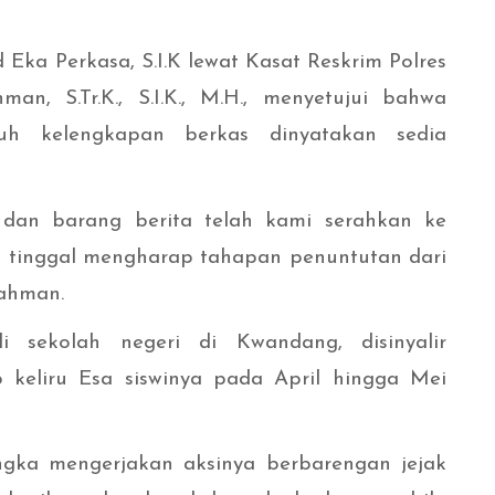
ka Perkasa, S.I.K lewat Kasat Reskrim Polres
n, S.Tr.K., S.I.K., M.H., menyetujui bahwa
ruh kelengkapan berkas dinyatakan sedia
, dan barang berita telah kami serahkan ke
lu tinggal mengharap tahapan penuntutan dari
Rahman.
 sekolah negeri di Kwandang, disinyalir
 keliru Esa siswinya pada April hingga Mei
angka mengerjakan aksinya berbarengan jejak