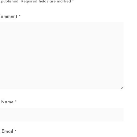
 published.
Required fields are marked
*
Comment
*
Name
*
Email
*