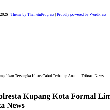
026 |
Theme by ThemeinProgress
|
Proudly powered by WordPress
Limpahkan Tersangka Kasus Cabul Terhadap Anak. – Tribrata News
Polresta Kupang Kota Formal L
ta News