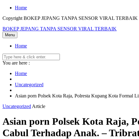
Skip
Home
to
Copyright BOKEP JEPANG TANPA SENSOR VIRAL TERBAIK 2
content
BOKEP JEPANG TANPA SENSOR VIRAL TERBAIK
Menu
Home
You are here :
Home
Uncategorized
Asian porn Polsek Kota Raja, Polresta Kupang Kota Formal 
Uncategorized
Article
Asian porn Polsek Kota Raja, 
Cabul Terhadap Anak. – Tribra