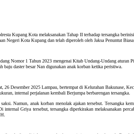
resta Kupang Kota melaksanakan Tahap II terhadap tersangka berinisia
aan Negeri Kota Kupang dan telah diperoleh oleh Jaksa Penuntut Biasa
ndang Nomor 1 Tahun 2023 mengenai Kitab Undang-Undang aturan Pida
h baju daster besar Nan digunakan anak korban ketika peristiwa.
 Jumat, 26 Desember 2025 Lampau, bertempat di Kelurahan Bakunase, Ke
yukuran, internal perjalanan kembali Berjumpa berbarengan tersangka.
saksi. Namun, anak korban menolak ajakan tersebut. Tersangka kemu
 Di internal Griya tersebut, tersangka diperkirakan melaksanakan per
.H.