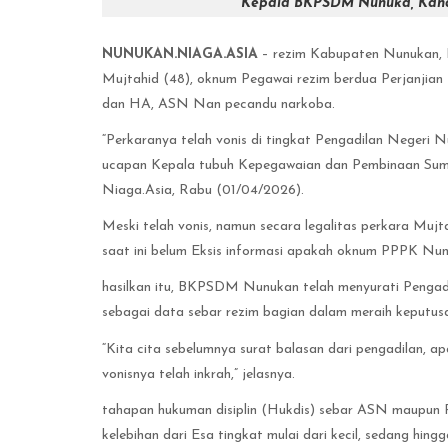
Kepala BKPSDM Nunuka, Kaharu
NUNUKAN.NIAGA.ASIA
– rezim Kabupaten Nunukan, 
Mujtahid (48), oknum Pegawai rezim berdua Perjanjia
dan HA, ASN Nan pecandu narkoba.
“Perkaranya telah vonis di tingkat Pengadilan Negeri 
ucapan Kepala tubuh Kepegawaian dan Pembinaan S
Niaga.Asia, Rabu (01/04/2026).
Meski telah vonis, namun secara legalitas perkara Muj
saat ini belum Eksis informasi apakah oknum PPPK Nun
hasilkan itu, BKPSDM Nunukan telah menyurati Pengad
sebagai data sebar rezim bagian dalam meraih keputusa
“Kita cita sebelumnya surat balasan dari pengadilan,
vonisnya telah inkrah,” jelasnya.
tahapan hukuman disiplin (Hukdis) sebar ASN maupun 
kelebihan dari Esa tingkat mulai dari kecil, sedang h