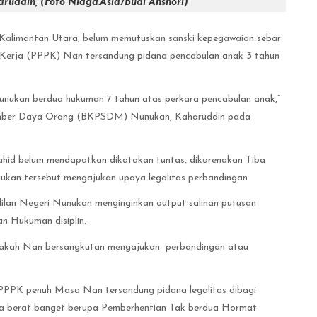
ddin, (Foto Niaga.Asia/Budi Anshori)
Kalimantan Utara, belum memutuskan sanski kepegawaian sebar
n Kerja (PPPK) Nan tersandung pidana pencabulan anak 3 tahun
Nunukan berdua hukuman 7 tahun atas perkara pencabulan anak,”
umber Daya Orang (BKPSDM) Nunukan, Kaharuddin pada
tahid belum mendapatkan dikatakan tuntas, dikarenakan Tiba
ukan tersebut mengajukan upaya legalitas perbandingan.
ilan Negeri Nunukan menginginkan output salinan putusan
n Hukuman disiplin.
 apakah Nan bersangkutan mengajukan perbandingan atau
PPPK penuh Masa Nan tersandung pidana legalitas dibagi
ingga berat banget berupa Pemberhentian Tak berdua Hormat