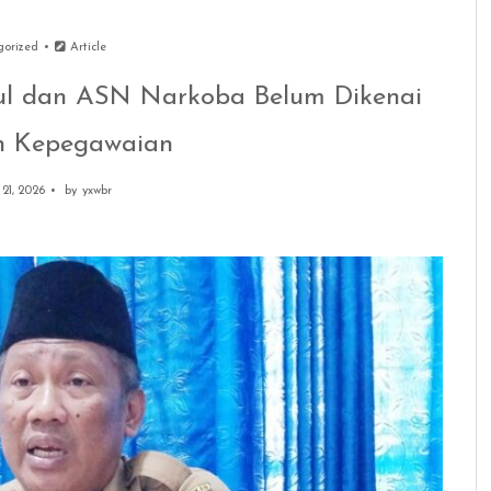
gorized
Article
l dan ASN Narkoba Belum Dikenai
 Kepegawaian
 21, 2026
by
yxwbr