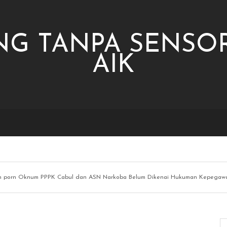
NG TANPA SENSOR
AIK
n porn Oknum PPPK Cabul dan ASN Narkoba Belum Dikenai Hukuman Kepegaw