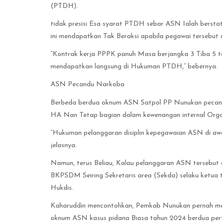
(PTDH).
tidak presisi Esa syarat PTDH sebar ASN Ialah berstat
ini mendapatkan Tak Beraksi apabila pegawai tersebut
“Kontrak kerja PPPK panuh Masa berjangka 3 Tiba 5 ta
mendapatkan langsung di Hukuman PTDH,” bebernya.
ASN Pecandu Narkoba
Berbeda berdua oknum ASN Satpol PP Nunukan pecandu
HA Nan Tetap bagian dalam kewenangan internal Orga
“Hukuman pelanggaran disiplin kepegawaian ASN di awal
jelasnya.
Namun, terus Beliau, Kalau pelanggaran ASN tersebut 
BKPSDM Seiring Sekretaris area (Sekda) selaku ketua
Hukdis.
Kaharuddin mencontohkan, Pemkab Nunukan pernah men
oknum ASN kasus pidana Biasa tahun 2024 berdua pert