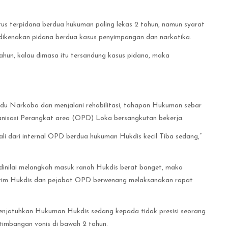
us terpidana berdua hukuman paling lekas 2 tahun, namun syarat
 dikenakan pidana berdua kasus penyimpangan dan narkotika.
hun, kalau dimasa itu tersandung kasus pidana, maka
 Narkoba dan menjalani rehabilitasi, tahapan Hukuman sebar
nisasi Perangkat area (OPD) Loka bersangkutan bekerja.
i dari internal OPD berdua hukuman Hukdis kecil Tiba sedang,”
dinilai melangkah masuk ranah Hukdis berat banget, maka
 tim Hukdis dan pejabat OPD berwenang melaksanakan rapat
jatuhkan Hukuman Hukdis sedang kepada tidak presisi seorang
imbangan vonis di bawah 2 tahun.