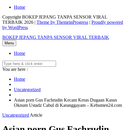
Skip
Home
to
Copyright BOKEP JEPANG TANPA SENSOR VIRAL
content
TERBAIK 2026 |
Theme by ThemeinProgress
|
Proudly powered
by WordPress
BOKEP JEPANG TANPA SENSOR VIRAL TERBAIK
Menu
Home
You are here :
Home
Uncategorized
Asian porn Gus Fachrudin Kecam Keras Dugaan Kasus
Oknum Ustadz Cabul di Karanggayam – Kebumen24.com
Uncategorized
Article
Asian porn Gus Fachrudin