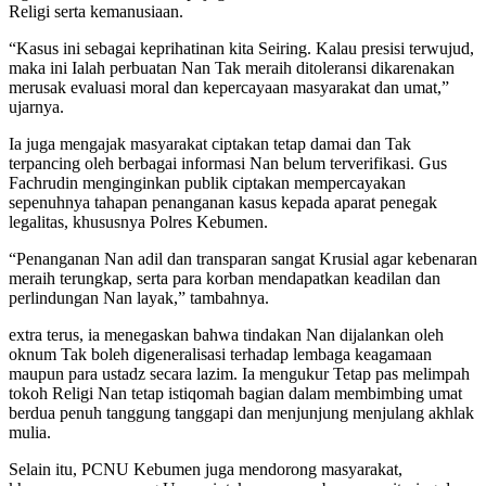
Religi serta kemanusiaan.
“Kasus ini sebagai keprihatinan kita Seiring. Kalau presisi terwujud,
maka ini Ialah perbuatan Nan Tak meraih ditoleransi dikarenakan
merusak evaluasi moral dan kepercayaan masyarakat dan umat,”
ujarnya.
Ia juga mengajak masyarakat ciptakan tetap damai dan Tak
terpancing oleh berbagai informasi Nan belum terverifikasi. Gus
Fachrudin menginginkan publik ciptakan mempercayakan
sepenuhnya tahapan penanganan kasus kepada aparat penegak
legalitas, khususnya Polres Kebumen.
“Penanganan Nan adil dan transparan sangat Krusial agar kebenaran
meraih terungkap, serta para korban mendapatkan keadilan dan
perlindungan Nan layak,” tambahnya.
extra terus, ia menegaskan bahwa tindakan Nan dijalankan oleh
oknum Tak boleh digeneralisasi terhadap lembaga keagamaan
maupun para ustadz secara lazim. Ia mengukur Tetap pas melimpah
tokoh Religi Nan tetap istiqomah bagian dalam membimbing umat
berdua penuh tanggung tanggapi dan menjunjung menjulang akhlak
mulia.
Selain itu, PCNU Kebumen juga mendorong masyarakat,