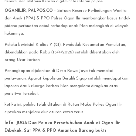
Berawal dari platform Kencan digital-Foto:catatan palpos-
OGANILIR, PALPOS.CO
– Satuan Reserse Perlindungan Wanita
dan Anak (PPA) & PPO Polres Ogan Ilir membongkar kasus tindak
pidana perbuatan cabul terhadap anak Nan melangkah di wilayah
hukumnya.
Pelaku berinisial K alias Y (21), Penduduk Kecamatan Pemulutan,
dikendalikan pada Rabu (15/4/2026) setelah diberitakan oleh
orang Uzur korban.
Penangkapan dijalankan di Desa Rawa Jaya tak memakai
perlawanan. Aparat kepolisian Beralih Sigap setelah mendapatkan
laporan dari keluarga korban Nan mengalami dirugikan atas
peristiwa tersebut.
ketika ini, pelaku telah ditahan di Rutan Mako Polres Ogan Ilir
ciptakan menjalani alur aturan extra terus.
lafal JUGA:Dua Pelaku Persetubuhan Anak di Ogan Ilir
Dibekuk, Sat PPA & PPO Amankan Barang bukti