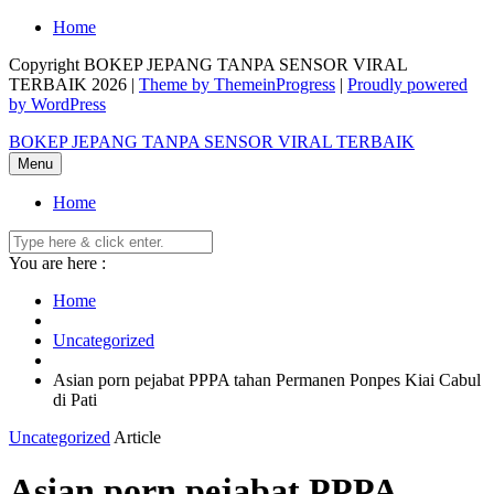
Skip
Home
to
Copyright BOKEP JEPANG TANPA SENSOR VIRAL
content
TERBAIK 2026 |
Theme by ThemeinProgress
|
Proudly powered
by WordPress
BOKEP JEPANG TANPA SENSOR VIRAL TERBAIK
Menu
Home
You are here :
Home
Uncategorized
Asian porn pejabat PPPA tahan Permanen Ponpes Kiai Cabul
di Pati
Uncategorized
Article
Asian porn pejabat PPPA